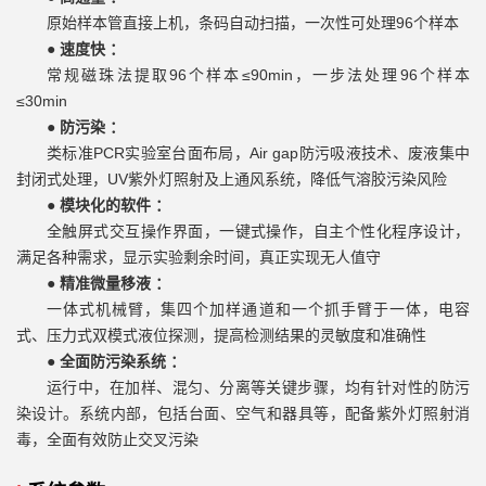
原始样本管直接上机，条码自动扫描，一次性可处理96个样本
●
速度快 ：
常规磁珠法提取96个样本≤90min，一步法处理96个样本
≤30min
●
防污染 ：
类标准PCR实验室台面布局，Air gap防污吸液技术、废液集中
封闭式处理，UV紫外灯照射及上通风系统，降低气溶胶污染风险
●
模块化的软件 ：
全触屏式交互操作界面，一键式操作，自主个性化程序设计，
满足各种需求，显示实验剩余时间，真正实现无人值守
●
精准微量移液 ：
一体式机械臂，集四个加样通道和一个抓手臂于一体，电容
式、压力式双模式液位探测，提高检测结果的灵敏度和准确性
●
全面防污染系统 ：
运行中，在加样、混匀、分离等关键步骤，均有针对性的防污
染设计。系统内部，包括台面、空气和器具等，配备紫外灯照射消
毒，全面有效防止交叉污染