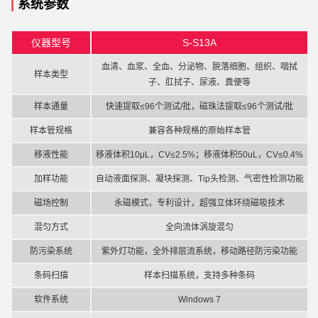
|
系统参数
仪器型号
S-S13A
血清、血浆、全血、分泌物、脱落细胞、组织、咽拭
样本类型
子、肛拭子、尿液、粪便等
样本通量
快速提取≤96个测试/批，磁珠法提取≤96个测试/批
样本管规格
兼容各种规格的原始样本管
移液性能
移液体积10μL，CV≤2.5%；移液体积50uL，CV≤0.4%
加样功能
自动液面探测、凝块探测、Tip头检测、气密性检测功能
磁场控制
永磁模式，专利设计，超强立体环绕磁吸技术
混匀方式
全向流体涡旋混匀
防污染系统
紫外灯功能，全外排层流系统，移动路径防污染功能
条码扫描
样本扫描系统，支持多种条码
软件系统
Windows 7