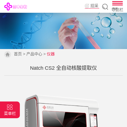
招采
导航栏
平台
首页
>
产品中心
>
仪器
Natch CS2 全自动核酸提取仪
菜单栏