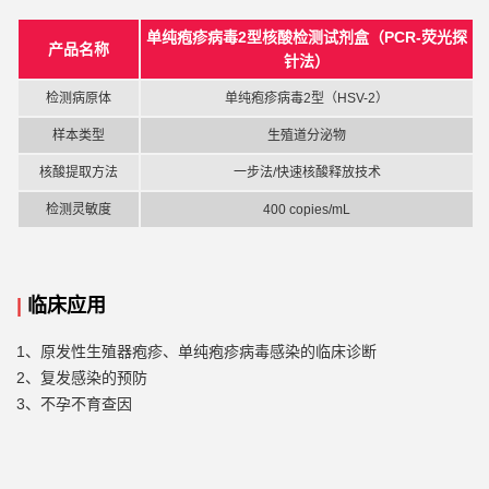
单纯疱疹病毒
2型核酸检测试剂盒（PCR-荧光探
产品名称
针法）
检测
病原体
单纯疱疹病毒
2型（HSV-2）
样本类型
生殖道分泌物
核酸提取方法
一步法
/
快速核酸释放技术
检测灵敏度
4
00
copies/mL
|
临床应用
1、原发性生殖器疱疹、单纯疱疹病毒感染的临床诊断
2、复发感染的预防
3、不孕不育查因