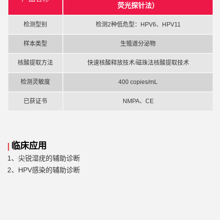
荧光探针法）
检测型别
检测
2种低危型：HPV6、HPV11
样本类型
生殖道分泌物
核酸提取方法
快速核酸释放技术/磁珠法核酸提取技术
检测灵敏度
400 copies/mL
已获证书
NMPA、CE
临床应用
|
1、
尖锐湿疣的辅助诊断
2、
HPV感染的辅助诊断